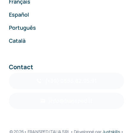
Français
Español
Português
Català
Contact
(+39) 0586.82.95.91
info@fransped.it
© 2026• FRANSPED ITALIA SRL • Développé par
Justskills
•