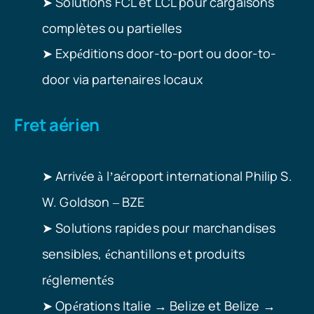
Solutions FCL et LCL pour cargaisons
➤
complètes ou partielles
Exp
ditions door-to-port ou door-to-
➤
é
door via partenaires locaux
Fret aérien
➤
Arriv
e
l
a
roport international Philip S.
é
à
’
é
W. Goldson
BZE
–
Solutions rapides pour marchandises
➤
sensibles,
chantillons et produits
é
r
glement
s
é
é
Op
rations Italie
Belize et Belize
➤
é
→
→