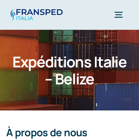
Skip
to
Togg
content
Navig
Home
Expéditions Italie
Transport
– Belize
Secteurs
Service
À propos de nous
Destinations