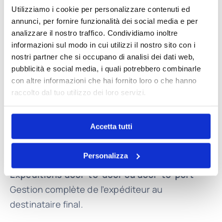
Utilizziamo i cookie per personalizzare contenuti ed
Services sur mesure
annunci, per fornire funzionalità dei social media e per
analizzare il nostro traffico. Condividiamo inoltre
informazioni sul modo in cui utilizzi il nostro sito con i
Chaque expédition est unique, c’est pourquoi
nostri partner che si occupano di analisi dei dati web,
nous adoptons une approche personnalisée et
pubblicità e social media, i quali potrebbero combinarle
flexible.
con altre informazioni che hai fornito loro o che hanno
raccolto dal tuo utilizzo dei loro servizi.
Collecte dans toute l’Europe
Collectes rapides et ponctuelles dans tous les
Accetta tutti
pays européens, avec suivi constant et
flexibilité maximale.
Personalizza
Expéditions door-to-door ou door-to-port
Gestion complète de l’expéditeur au
destinataire final.