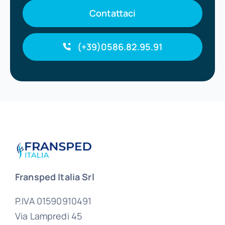
Contattaci
(+39)0586.82.95.91
Fransped Italia Srl
P.IVA 01590910491
Via Lampredi 45