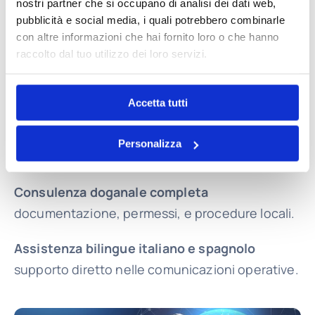
nostri partner che si occupano di analisi dei dati web,
Ritiro in tutta Europa
pubblicità e social media, i quali potrebbero combinarle
Organizziamo ritiri rapidi e puntuali in ogni
con altre informazioni che hai fornito loro o che hanno
raccolto dal tuo utilizzo dei loro servizi.
Paese europeo, con tracciamento costante e
massima flessibilità.
Accetta tutti
Spedizioni door-to-door o door-to-port
Gestione completa dal mittente al destinatario
Personalizza
finale.
Consulenza doganale completa
documentazione, permessi, e procedure locali.
Assistenza bilingue italiano e spagnolo
supporto diretto nelle comunicazioni operative.