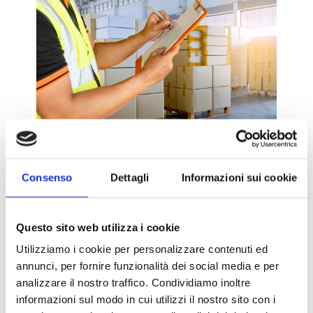
Consenso
Dettagli
Informazioni sui cookie
Servizi su misura
Questo sito web utilizza i cookie
Utilizziamo i cookie per personalizzare contenuti ed
Ogni spedizione è unica: per questo mettiamo
annunci, per fornire funzionalità dei social media e per
in campo un approccio personalizzato e
analizzare il nostro traffico. Condividiamo inoltre
dinamico.
informazioni sul modo in cui utilizzi il nostro sito con i