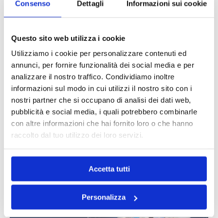
Organizziamo ritiri rapidi e puntuali in ogni
Consenso
Dettagli
Informazioni sui cookie
Paese europeo, con tracciamento costante e
massima flessibilità.
Questo sito web utilizza i cookie
Utilizziamo i cookie per personalizzare contenuti ed
Spedizioni door-to-door
annunci, per fornire funzionalità dei social media e per
Gestione completa dal mittente al destinatario
analizzare il nostro traffico. Condividiamo inoltre
finale.
informazioni sul modo in cui utilizzi il nostro sito con i
nostri partner che si occupano di analisi dei dati web,
Gestione completa documenti
pubblicità e social media, i quali potrebbero combinarle
con altre informazioni che hai fornito loro o che hanno
documentazione, permessi, e procedure locali.
raccolto dal tuo utilizzo dei loro servizi.
Assistenza bilingue italiano e inglese
supporto diretto nelle comunicazioni operative.
Accetta tutti
Personalizza